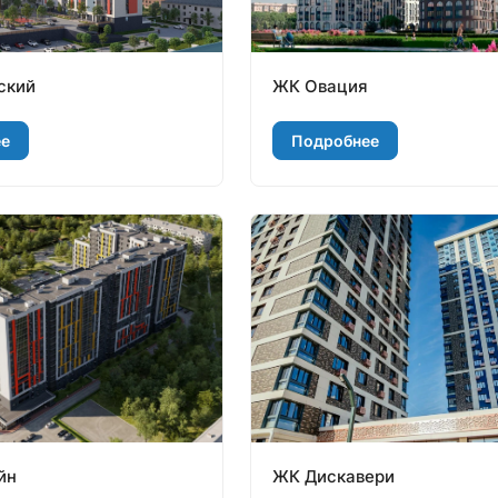
ский
ЖК Овация
ее
Подробнее
йн
ЖК Дискавери