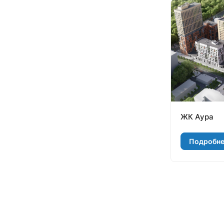
ЖК Аура
Подробн