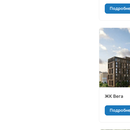
Подробн
ЖК Вега
Подробн