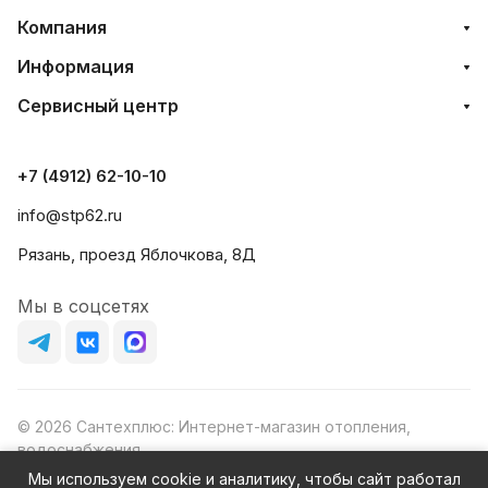
Компания
Информация
Сервисный центр
+7 (4912) 62-10-10
info@stp62.ru
Рязань, проезд Яблочкова, 8Д
Мы в соцсетях
© 2026 Сантехплюс: Интернет-магазин отопления,
водоснабжения
Юридический адрес: 390023, г. Рязань, проезд Яблочкова,
Мы используем cookie и аналитику, чтобы сайт работал