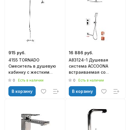
915 руб.
16 886 руб.
4155 TORNADO
A83124-1 Душевая
Смеситель в душевую
система ACCOONA
кабинку c жестким
встраиваемая со
душем
смесителем и
0
0
Есть в наличии
Есть в наличии
металлокерамика*
тропическим душем
хром (4)
В корзину
В корзину