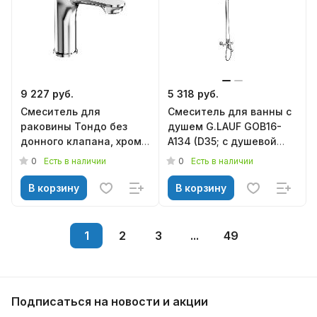
9 227 руб.
5 318 руб.
Смеситель для
Смеситель для ванны с
раковины Тондо без
душем G.LAUF GOB16-
донного клапана, хром,
A134 (D35; с душевой
KERAMA MARAZZI
системой)
0
0
Есть в наличии
Есть в наличии
В корзину
В корзину
1
2
3
...
49
Подписаться
на новости и акции