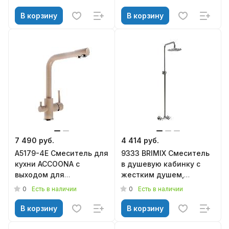
(A8304WF)
В корзину
В корзину
7 490 руб.
4 414 руб.
A5179-4E Смеситель для
9333 BRIMIX Смеситель
кухни ACCOONA с
в душевую кабинку c
выходом для
жестким душем,
питьевойводы латунь
металлокерамика, из
0
0
Есть в наличии
Есть в наличии
Цвет: светло-бежевый
нержавеющей стали
(10)
В корзину
В корзину