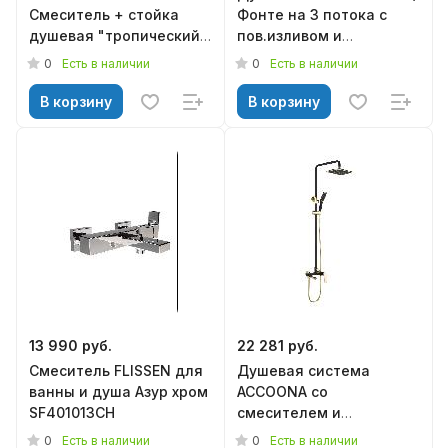
Смеситель + стойка
Фонте на 3 потока с
душевая "тропический
пов.изливом и
душ" с двумя лейками
механическим
0
0
Есть в наличии
Есть в наличии
смесителем,хром,
KERAMA MARAZZI
В корзину
В корзину
13 990 руб.
22 281 руб.
Смеситель FLISSEN для
Душевая система
ванны и душа Азур хром
ACCOONA со
SF401013CH
смесителем и
тропическим душем
0
0
Есть в наличии
Есть в наличии