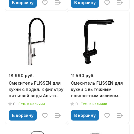
латунь/черный (5)
В корзину
В корзину
18 990 руб.
11 590 руб.
Смеситель FLISSEN для
Смеситель FLISSEN для
кухни с подкл. к фильтру
кухни с вытяжным
питьевой воды Альто
поворотным изливом
хром SF278063CH
Ниара черный матовый
0
0
Есть в наличии
Есть в наличии
SF201215BL
В корзину
В корзину