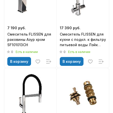
7 190 руб.
17 390 руб.
Смеситель FLISSEN для
Смеситель FLISSEN для
раковины Азур хром
кухни с подкл. к фильтру
SF101013CH
питьевой воды Лэйк
хром SF232063CH
0
0
Есть в наличии
Есть в наличии
В корзину
В корзину