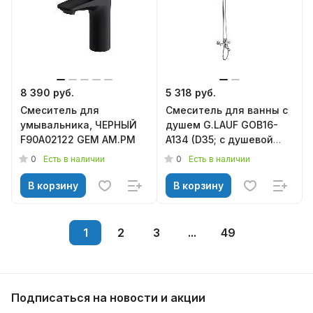
8 390 руб.
5 318 руб.
Смеситель для
Смеситель для ванны с
умывальника, ЧЕРНЫЙ
душем G.LAUF GOB16-
F90A02122 GEM АМ.РМ
A134 (D35; с душевой
системой)
0
0
Есть в наличии
Есть в наличии
В корзину
В корзину
1
2
3
...
49
Подписаться
на новости и акции