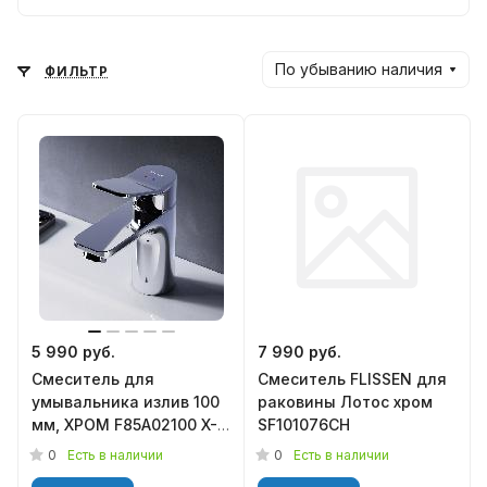
По убыванию наличия
ФИЛЬТР
5 990 руб.
7 990 руб.
Смеситель для
Смеситель FLISSEN для
умывальника излив 100
раковины Лотос хром
мм, ХРОМ F85A02100 X-
SF101076CH
Joy AM.PM
0
0
Есть в наличии
Есть в наличии