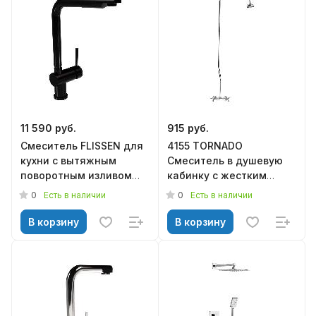
11 590 руб.
915 руб.
Смеситель FLISSEN для
4155 TORNADO
кухни с вытяжным
Смеситель в душевую
поворотным изливом
кабинку c жестким
Ниара черный матовый
душем
0
0
Есть в наличии
Есть в наличии
SF201215BL
металлокерамика*
В корзину
В корзину