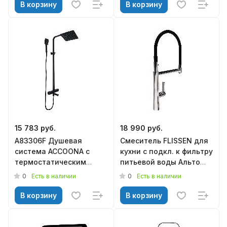
В корзину
В корзину
15 783 руб.
18 990 руб.
A83306F Душевая
Смеситель FLISSEN для
система ACCOONA с
кухни с подкл. к фильтру
термостатическим
питьевой воды Альто
смесителем и
хром SF278063CH
0
0
Есть в наличии
Есть в наличии
тропическим душем
латунь/черный (5)
В корзину
В корзину