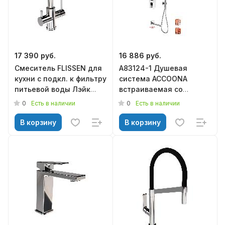
17 390 руб.
16 886 руб.
Смеситель FLISSEN для
A83124-1 Душевая
кухни с подкл. к фильтру
система ACCOONA
питьевой воды Лэйк
встраиваемая со
хром SF232063CH
смесителем и
0
0
Есть в наличии
Есть в наличии
тропическим душем
хром (4)
В корзину
В корзину