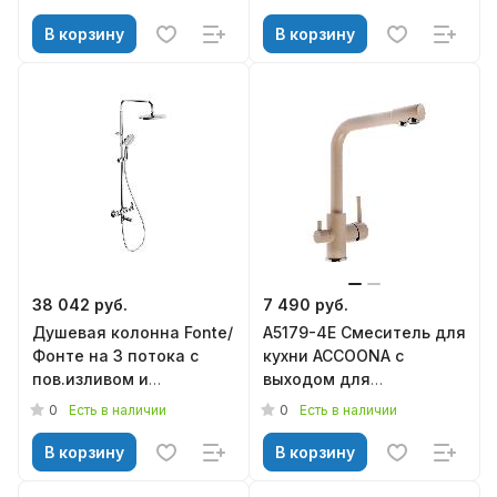
(A8304WF)
В корзину
В корзину
38 042 руб.
7 490 руб.
Душевая колонна Fonte/
A5179-4E Смеситель для
Фонте на 3 потока с
кухни ACCOONA с
пов.изливом и
выходом для
механическим
питьевойводы латунь
0
0
Есть в наличии
Есть в наличии
смесителем,хром,
Цвет: светло-бежевый
KERAMA MARAZZI
(10)
В корзину
В корзину