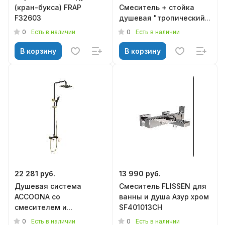
(кран-букса) FRAP
Смеситель + стойка
F32603
душевая "тропический
душ" с двумя лейками
0
0
Есть в наличии
Есть в наличии
В корзину
В корзину
22 281 руб.
13 990 руб.
Душевая система
Смеситель FLISSEN для
ACCOONA со
ванны и душа Азур хром
смесителем и
SF401013CH
тропическим душем
0
0
Есть в наличии
Есть в наличии