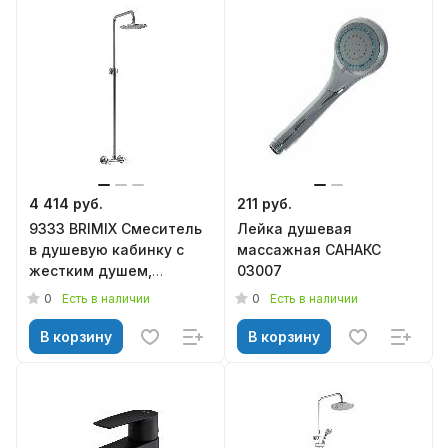
4 414 руб.
211 руб.
9333 BRIMIX Смеситель
Лейка душевая
в душевую кабинку c
массажная CАНАКС
жестким душем,
03007
металлокерамика, из
0
0
Есть в наличии
Есть в наличии
нержавеющей стали
В корзину
В корзину