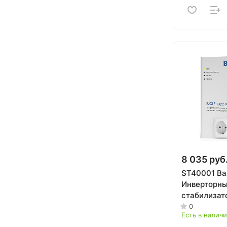
8 035 руб
ST40001 Ba
Инверторн
стабилизат
котельного
0
Есть в налич
оборудован