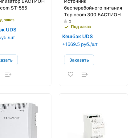
илизатор БАСТИОН
Источник
ocom ST-555
бесперебойного питания
Teplocom 300 БАСТИОН
д заказ
0
Под заказ
эк UDS
Кешбэк UDS
руб./шт
+1669.5 руб./шт
казать
Заказать