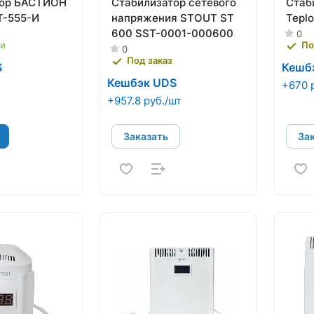
тор БАСТИОН
Стабилизатор сетевого
Стаб
T-555-И
напряжения STOUT ST
Tepl
600 SST-0001-000600
0
ии
По
0
Под заказ
S
Кешб
Кешбэк UDS
+670 
+957.8 руб./шт
Заказать
За