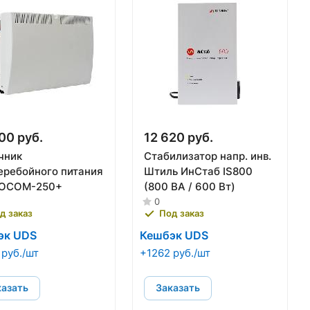
00 руб.
12 620 руб.
чник
Стабилизатор напр. инв.
еребойного питания
Штиль ИнСтаб IS800
OCOM-250+
(800 ВА / 600 Вт)
0
д заказ
Под заказ
эк UDS
Кешбэк UDS
 руб./шт
+1262 руб./шт
казать
Заказать