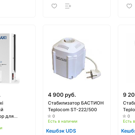
.
4 900 руб.
9 20
xi
Стабилизатор БАСТИОН
Стаб
ый
Teplocom ST-222/500
Tepl
ор для
0
0
Есть в наличии
Есть 
ии
ия BAXI
Кешбэк UDS
Кешб