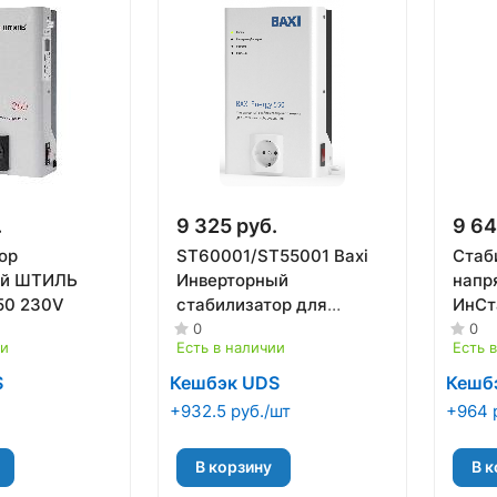
.
9 325 руб.
9 64
ор
ST60001/ST55001 Baxi
Стаб
ый ШТИЛЬ
Инверторный
напр
50 230V
стабилизатор для
ИнСт
котельного
0
0
ии
Есть в наличии
Есть 
оборудования BAXI
Energy 600/550
S
Кешбэк UDS
Кешб
+932.5 руб./шт
+964 
В корзину
В к