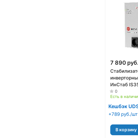
7 890 руб
Стабилизат
инверторн
ИнСтаб IS3
0
Есть в налич
Кешбэк UD
+789 руб./шт
В корзину