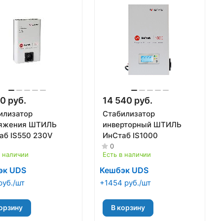
0 руб.
14 540 руб.
илизатор
Стабилизатор
яжения ШТИЛЬ
инверторный ШТИЛЬ
аб IS550 230V
ИнСтаб IS1000
0
в наличии
Есть в наличии
эк UDS
Кешбэк UDS
руб./шт
+1454 руб./шт
орзину
В корзину