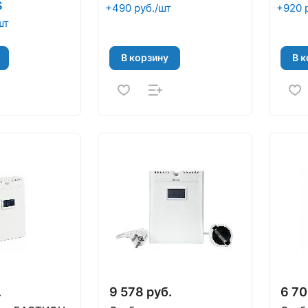
S
+490 руб./шт
+920 
шт
В корзину
В к
.
9 578 руб.
6 70