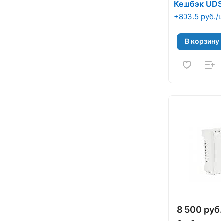
Energy 400
Кешбэк UD
+803.5 руб./
В корзину
8 500 руб