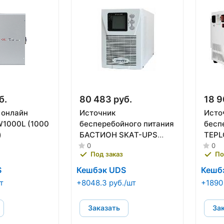
б.
80 483 руб.
18 9
 онлайн
Источник
Исто
1000L (1000
бесперебойного питания
бесп
)
БАСТИОН SKAT-UPS
TEPL
1000 (24V)
0
0
Под заказ
По
S
Кешбэк UDS
Кешб
т
+8048.3 руб./шт
+1890
Заказать
За