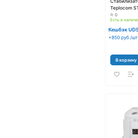
Стабилиза
Teplocom S
0
Есть в налич
Кешбэк UD
+850 руб./шт
В корзину