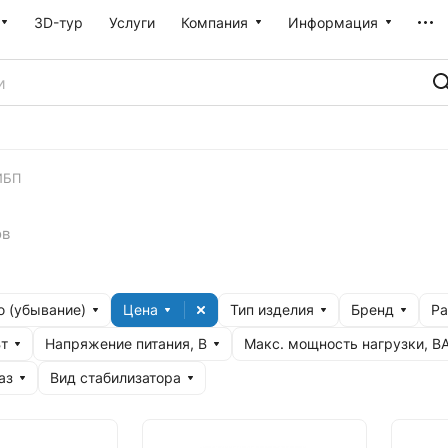
3D-тур
Услуги
Компания
Информация
ИБП
ов
 (убывание)
Цена
Тип изделия
Бренд
Р
Вт
Напряжение питания, В
Макс. мощность нагрузки, В
аз
Вид стабилизатора