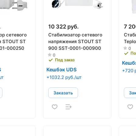
.
10 322 руб.
7 20
ор сетевого
Стабилизатор сетевого
Стаб
я STOUT ST
напряжения STOUT ST
Tepl
01-000250
900 SST-0001-000900
0
По
0
Под заказ
Кешб
S
Кешбэк UDS
+720 
шт
+1032.2 руб./шт
Заказать
За