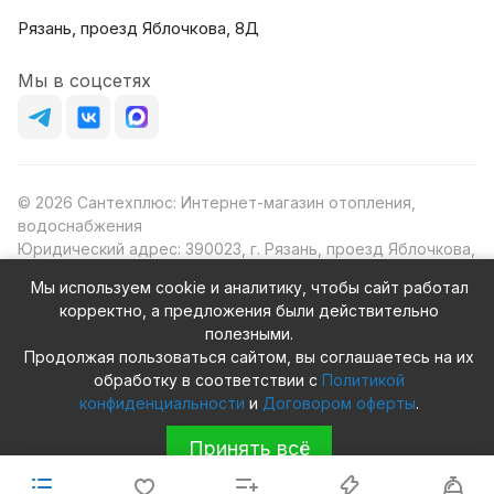
Рязань, проезд Яблочкова, 8Д
Мы в соцсетях
© 2026 Сантехплюс: Интернет-магазин отопления,
водоснабжения
Юридический адрес: 390023, г. Рязань, проезд Яблочкова,
д.8Ж
Мы используем cookie и аналитику, чтобы сайт работал
ИНН/КПП: 6230087631/623001001
корректно, а предложения были действительно
ОГРН: 1156230000080
полезными.
Продолжая пользоваться сайтом, вы соглашаетесь на их
обработку в соответствии с
Политикой
конфиденциальности
и
Договором оферты
.
Конфиденциальность
Оферта
Принять всё