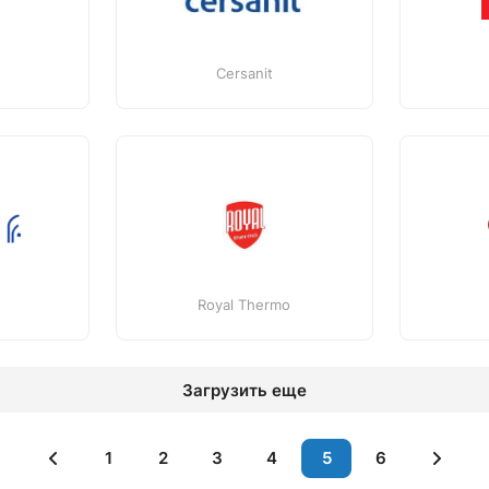
Cersanit
Royal Thermo
Загрузить еще
1
2
3
4
5
6