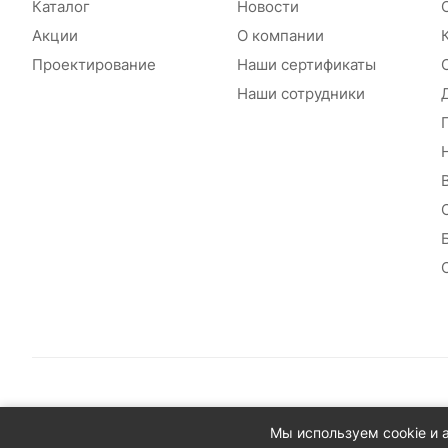
Каталог
Новости
Акции
О компании
Проектирование
Наши сертификаты
Наши сотрудники
© 2026 Сантехплюс: Интернет-магазин отопления, водосн
Мы используем cookie и 
Юридический адрес: 390023, г. Рязань, проезд Яблочкова,