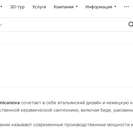
3D-тур
Услуги
Компания
Информация
micanova
сочетает в себе итальянский дизайн и немецкую 
твенной керамической сантехнике, включая биде, раковины
ании называют современные производственные мощности и
и сотрудничество со студиями различных частей мира позв