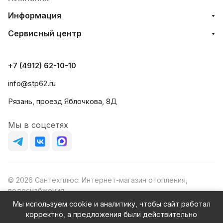
Информация
Сервисный центр
+7 (4912) 62-10-10
info@stp62.ru
Рязань, проезд Яблочкова, 8Д
Мы в соцсетях
© 2026 Сантехплюс: Интернет-магазин отопления,
водоснабжения
Юридический адрес: 390023, г. Рязань, проезд Яблочкова,
Мы используем cookie и аналитику, чтобы сайт работал
д.8Ж
корректно, а предложения были действительно
ИНН/КПП: 6230087631/623001001