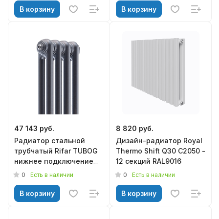
В корзину
В корзину
47 143 руб.
8 820 руб.
Радиатор стальной
Дизайн-радиатор Royal
трубчатый Rifar TUBOG
Thermo Shift Q30 C2050 -
нижнее подключение
12 секций RAL9016
TUB 2180-10-DV1-
0
0
Есть в наличии
Есть в наличии
TI(Титан)
В корзину
В корзину