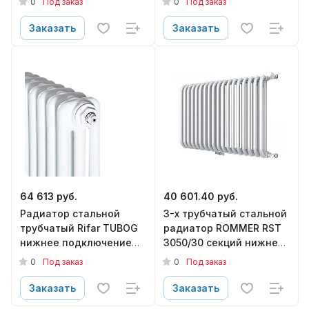
0
0
Под заказ
Под заказ
RST-305015-020
RST-305020-020
Заказать
Заказать
64 613 руб.
40 601.40 руб.
Радиатор стальной
3-х трубчатый стальной
трубчатый Rifar TUBOG
радиатор ROMMER RST
нижнее подключение
3050/30 секций нижнее
TUB 3180-10-DV1
подключение RAL9016
0
0
Под заказ
Под заказ
RST-305030-020
Заказать
Заказать