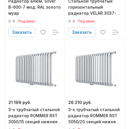
Радиатор алюм. Silver
Стальной трубчатый
B-600-7 мод. RAL золото
горизонтальный
муар
радиатор VELAR 3037-15
секций нижнее
0
0
Под заказ
Под заказ
подключение V50 1/2
(WHMA 0050)
Заказать
Заказать
термостатический
клапан
21 199 руб.
26 210 руб.
3-х трубчатый стальной
3-х трубчатый стальной
радиатор ROMMER RST
радиатор ROMMER RST
3050/15 секций нижнее
3050/20 секций нижнее
подключение RAL9016
подключение RAL9016