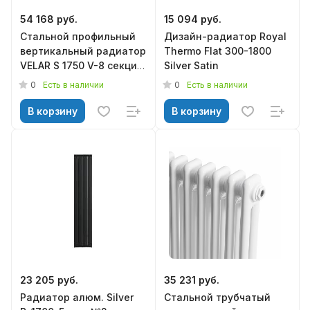
54 168 руб.
15 094 руб.
Стальной профильный
Дизайн-радиатор Royal
вертикальный радиатор
Thermo Flat 300-1800
VELAR S 1750 V-8 секций
Silver Satin
нижнее подключение
0
0
Есть в наличии
Есть в наличии
050 ( RAL 9005 муар) без
термостатического
В корзину
В корзину
клапана
23 205 руб.
35 231 руб.
Радиатор алюм. Silver
Стальной трубчатый