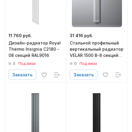
11 760 руб.
31 416 руб.
Дизайн-радиатор Royal
Стальной профильный
Thermo Insignia C2180 -
вертикальный радиатор
08 секций RAL9016
VELAR 1500 B-8 секций
нижнее подключение
0
0
Под заказ
Под заказ
050 ( RAL 9016 матовый)
без термостатического
Заказать
Заказать
клапана