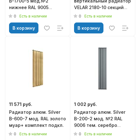
B-1700-5 мод.№2
вертикальный радиатор
нижнее RAL 9005
VELAR 2180-10 секций
муар+комплект подкл.
В50 1/2 (WHR 117/1019
0
0
Есть в наличии
Есть в наличии
мат) без
термостатического
В корзину
В корзину
клапана
11 571 руб.
1 002 руб.
Радиатор алюм. Silver
Радиатор алюм. Silver
B-600-7 мод. RAL золото
B-200-2 мод. №2 RAL
муар+ комплект подкл.
9006 тем. серебро
муар+кронштейн
0
0
Есть в наличии
Есть в наличии