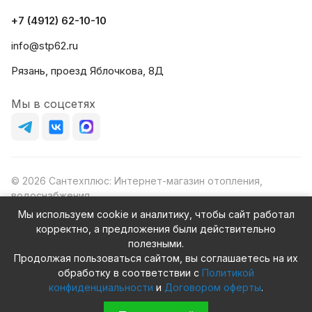
+7 (4912) 62-10-10
info@stp62.ru
Рязань, проезд Яблочкова, 8Д
Мы в соцсетях
© 2026 Сантехплюс: Интернет-магазин отопления,
водоснабжения
Юридический адрес: 390023, г. Рязань, проезд Яблочкова,
Мы используем cookie и аналитику, чтобы сайт работал
д.8Ж
корректно, а предложения были действительно
ИНН/КПП: 6230087631/623001001
полезными.
ОГРН: 1156230000080
Продолжая пользоваться сайтом, вы соглашаетесь на их
обработку в соответствии с
Политикой
конфиденциальности
и
Договором оферты
.