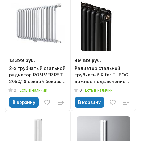
13 399 руб.
49 189 руб.
2-х трубчатый стальной
Радиатор стальной
радиатор ROMMER RST
трубчатый Rifar TUBOG
2050/18 секций боковое
нижнее подключение
подключение RAL9016
TUB 3057-16-DV1-AN
0
0
Есть в наличии
Есть в наличии
RST-205018-010
(Антрацит)
В корзину
В корзину