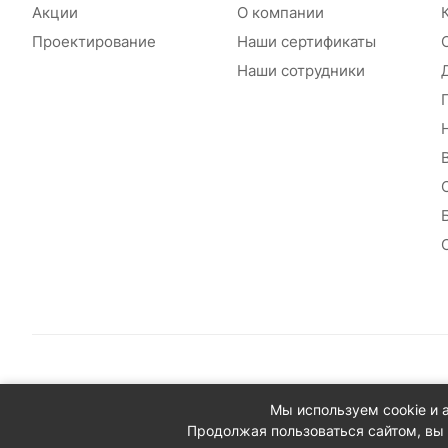
Акции
О компании
Проектирование
Наши сертификаты
Наши сотрудники
© 2026 Сантехплюс: Интернет-магазин отопления, водосн
Мы используем cookie и 
Юридический адрес: 390023, г. Рязань, проезд Яблочкова,
Продолжая пользоваться сайтом, вы 
ИНН/КПП: 6230087631/623001001