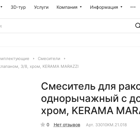
3D-тур
Услуги
Компания
Информация
омплектующие
Смесители
лапаном, 3/8, хром, KERAMA MARAZZI
Смеситель для рак
однорычажный с до
хром, KERAMA MAR
0
Нет отзывов
Арт.
33010KM.21.018