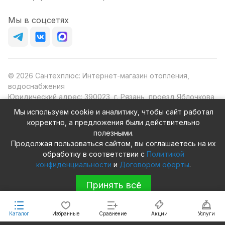
Мы в соцсетях
© 2026 Сантехплюс: Интернет-магазин отопления,
водоснабжения
Юридический адрес: 390023, г. Рязань, проезд Яблочкова,
д.8Ж
Мы используем cookie и аналитику, чтобы сайт работал
ИНН/КПП: 6230087631/623001001
корректно, а предложения были действительно
ОГРН: 1156230000080
полезными.
Продолжая пользоваться сайтом, вы соглашаетесь на их
обработку в соответствии с
Политикой
конфиденциальности
и
Договором оферты
.
Конфиденциальность
Оферта
Принять всё
Каталог
Избранные
Сравнение
Акции
Услуги