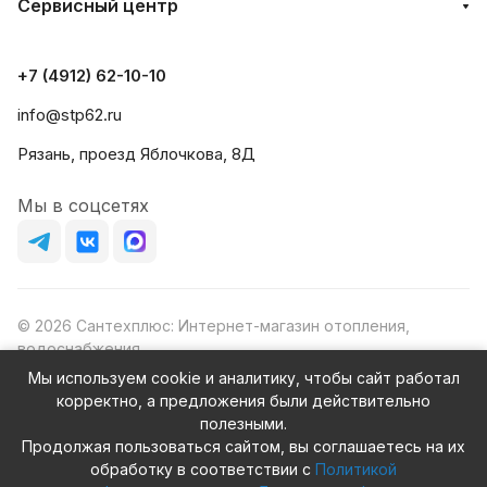
Сервисный центр
+7 (4912) 62-10-10
info@stp62.ru
Рязань, проезд Яблочкова, 8Д
Мы в соцсетях
© 2026 Сантехплюс: Интернет-магазин отопления,
водоснабжения
Юридический адрес: 390023, г. Рязань, проезд Яблочкова,
Мы используем cookie и аналитику, чтобы сайт работал
д.8Ж
корректно, а предложения были действительно
ИНН/КПП: 6230087631/623001001
полезными.
ОГРН: 1156230000080
Продолжая пользоваться сайтом, вы соглашаетесь на их
обработку в соответствии с
Политикой