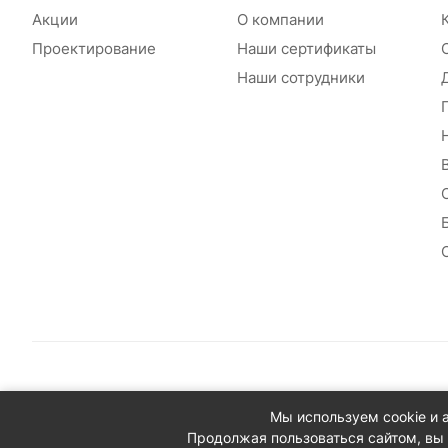
Акции
О компании
Проектирование
Наши сертификаты
Наши сотрудники
© 2026 Сантехплюс: Интернет-магазин отопления, водосн
Мы используем cookie и 
Юридический адрес: 390023, г. Рязань, проезд Яблочкова,
Продолжая пользоваться сайтом, вы 
ИНН/КПП: 6230087631/623001001