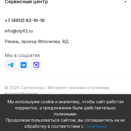
Сервисный центр
+7 (4912) 62-10-10
info@stp62.ru
Рязань, проезд Яблочкова, 8Д
Мы в соцсетях
© 2026 Сантехплюс: Интернет-магазин отопления,
водоснабжения
Юридический адрес: 390023, г. Рязань, проезд Яблочкова,
Мы используем cookie и аналитику, чтобы сайт работал
д.8Ж
корректно, а предложения были действительно
ИНН/КПП: 6230087631/623001001
полезными.
ОГРН: 1156230000080
Продолжая пользоваться сайтом, вы соглашаетесь на их
обработку в соответствии с
Политикой