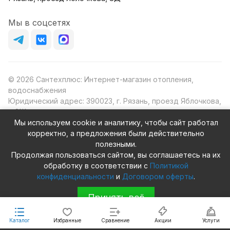
Мы в соцсетях
© 2026 Сантехплюс: Интернет-магазин отопления,
водоснабжения
Юридический адрес: 390023, г. Рязань, проезд Яблочкова,
д.8Ж
ИНН/КПП: 6230087631/623001001
Мы используем cookie и аналитику, чтобы сайт работал
ОГРН: 1156230000080
корректно, а предложения были действительно
полезными.
Продолжая пользоваться сайтом, вы соглашаетесь на их
обработку в соответствии с
Политикой
конфиденциальности
и
Договором оферты
.
Конфиденциальность
Оферта
Принять всё
Каталог
Избранные
Сравнение
Акции
Услуги