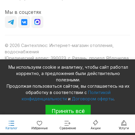
Мы в соцсетях
© 2026 Сантехплюс: Интернет-магазин отопления,
водоснабжения
Юридический адрес: 390023, г. Рязань, проезд Яблочкова,
д.8Ж
Мы используем cookie и аналитику, чтобы сайт работал
ИНН/КПП: 6230087631/623001001
корректно, а предложения были действительно
ОГРН: 1156230000080
полезными.
Продолжая пользоваться сайтом, вы соглашаетесь на их
обработку в соответствии с
Политикой
конфиденциальности
и
Договором оферты
.
Конфиденциальность
Оферта
Принять всё
Каталог
Избранные
Сравнение
Акции
Услуги