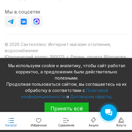
Мы в соцсетях
© 2026 Сантехплюс: Интернет-магазин отопления,
водоснабжения
Юридический адрес: 390023, г. Рязань, проезд Яблочкова,
д.8Ж
Мы используем cookie и аналитику, чтобы сайт работал
ИНН/КПП: 6230087631/623001001
корректно, а предложения были действительно
ОГРН: 1156230000080
полезными.
Продолжая пользоваться сайтом, вы соглашаетесь на их
обработку в соответствии с
Политикой
конфиденциальности
и
Договором оферты
.
Конфиденциальность
Оферта
Принять всё
Каталог
Избранные
Сравнение
Акции
Услуги