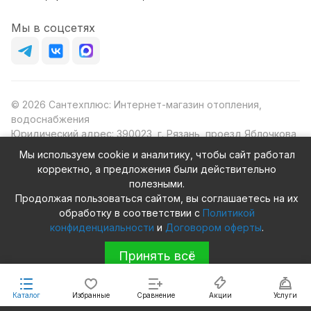
Мы в соцсетях
© 2026 Сантехплюс: Интернет-магазин отопления,
водоснабжения
Юридический адрес: 390023, г. Рязань, проезд Яблочкова,
д.8Ж
Мы используем cookie и аналитику, чтобы сайт работал
ИНН/КПП: 6230087631/623001001
корректно, а предложения были действительно
ОГРН: 1156230000080
полезными.
Продолжая пользоваться сайтом, вы соглашаетесь на их
обработку в соответствии с
Политикой
конфиденциальности
и
Договором оферты
.
Конфиденциальность
Оферта
Принять всё
Каталог
Избранные
Сравнение
Акции
Услуги