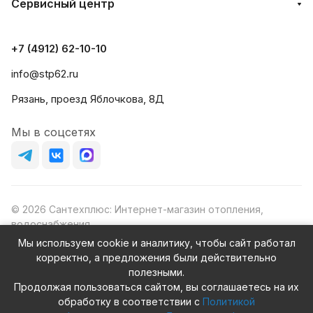
Сервисный центр
+7 (4912) 62-10-10
info@stp62.ru
Рязань, проезд Яблочкова, 8Д
Мы в соцсетях
© 2026 Сантехплюс: Интернет-магазин отопления,
водоснабжения
Юридический адрес: 390023, г. Рязань, проезд Яблочкова,
Мы используем cookie и аналитику, чтобы сайт работал
д.8Ж
корректно, а предложения были действительно
ИНН/КПП: 6230087631/623001001
полезными.
ОГРН: 1156230000080
Продолжая пользоваться сайтом, вы соглашаетесь на их
обработку в соответствии с
Политикой