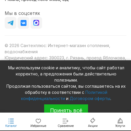
Мы в соцсетях
© 2026 Сантехплюс: Интернет-магазин отопления,
водоснабжения
Юридический адрес: 390023, г. Рязань, проезд Яблочкова,
д.8Ж
Мы используем cookie и аналитику, чтобы сайт работал
ИНН/КПП: 6230087631/623001001
корректно, а предложения были действительно
ОГРН: 1156230000080
полезными.
Продолжая пользоваться сайтом, вы соглашаетесь на их
обработку в соответствии с
Политикой
конфиденциальности
и
Договором оферты
.
Конфиденциальность
Оферта
Принять всё
Каталог
Избранные
Сравнение
Акции
Услуги