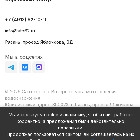
+7 (4912) 62-10-10
info@stp62.ru
Рязань, проезд Яблочкова, 8Д
Мы в соцсетях
© 2026 Сантехплюс: Интернет-магазин отопления,
водоснабжения
Юридический адрес: 390023, г. Рязань, проезд Яблочкова,
д.8Ж
Мы используем cookie и аналитику, чтобы сайт работал
ИНН/КПП: 6230087631/623001001
корректно, а предложения были действительно
ОГРН: 1156230000080
полезными.
Продолжая пользоваться сайтом, вы соглашаетесь на их