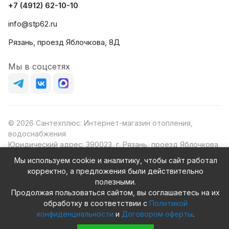
+7 (4912) 62-10-10
info@stp62.ru
Рязань, проезд Яблочкова, 8Д
Мы в соцсетях
© 2026 Сантехплюс: Интернет-магазин отопления,
водоснабжения
Юридический адрес: 390023, г. Рязань, проезд Яблочкова,
д.8Ж
Мы используем cookie и аналитику, чтобы сайт работал
ИНН/КПП: 6230087631/623001001
корректно, а предложения были действительно
ОГРН: 1156230000080
полезными.
Продолжая пользоваться сайтом, вы соглашаетесь на их
обработку в соответствии с
Политикой
конфиденциальности
и
Договором оферты
.
Конфиденциальность
Оферта