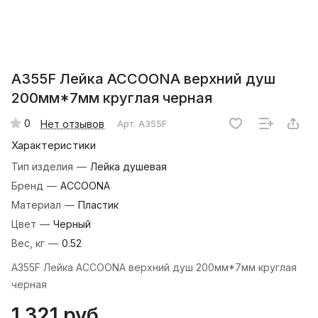
A355F Лейка ACCOONA верхний душ
200мм*7мм круглая черная
0
Нет отзывов
Арт.
A355F
Характеристики
Тип изделия
—
Лейка душевая
Бренд
—
ACCOONA
Материал
—
Пластик
Цвет
—
Черный
Вес, кг
—
0.52
A355F Лейка ACCOONA верхний душ 200мм*7мм круглая
черная
1 321 руб.