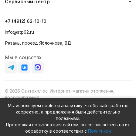
Сервисный центр
+7 (4912) 62-10-10
info@stp62.ru
Рязань, проезд Яблочкова, 8Д
Мы в соцсетях
© 2026 Сантехплюс: Интернет-магазин отопления,
водоснабжения
Юридический адрес: 390023, г. Рязань, проезд Яблочкова,
Мы используем cookie и аналитику, чтобы сайт работал
д.8Ж
корректно, а предложения были действительно
ИНН/КПП: 6230087631/623001001
полезными.
ОГРН: 1156230000080
Продолжая пользоваться сайтом, вы соглашаетесь на их
обработку в соответствии с
Политикой