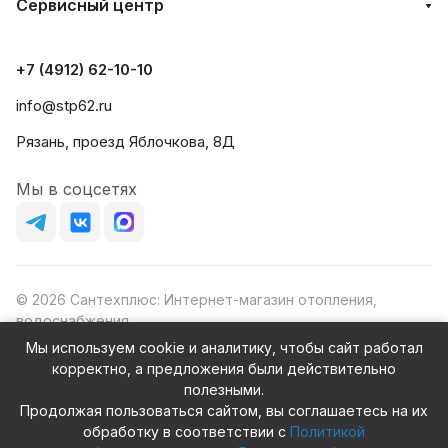
Сервисный центр
+7 (4912) 62-10-10
info@stp62.ru
Рязань, проезд Яблочкова, 8Д
Мы в соцсетях
© 2026 Сантехплюс: Интернет-магазин отопления,
водоснабжения
Юридический адрес: 390023, г. Рязань, проезд Яблочкова,
Мы используем cookie и аналитику, чтобы сайт работал
д.8Ж
корректно, а предложения были действительно
ИНН/КПП: 6230087631/623001001
полезными.
ОГРН: 1156230000080
Продолжая пользоваться сайтом, вы соглашаетесь на их
обработку в соответствии с
Политикой