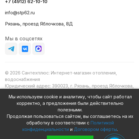
+7 (4912) 62-10-10
info@stp62.ru
Рязань, проезд Яблочкова, 8Д
Мы в соцсетях
© 2026 Сантехплюс: Интернет-магазин отопления,
водоснабжения
Юридический адрес: 390023, г. Рязань, проезд Яблочкова,
д.8Ж
Мы используем cookie и аналитику, чтобы сайт работал
ИНН/КПП: 6230087631/623001001
корректно, а предложения были действительно
ОГРН: 1156230000080
полезными.
Продолжая пользоваться сайтом, вы соглашаетесь на их
обработку в соответствии с
Политикой
конфиденциальности
и
Договором оферты
.
Конфиденциальность
Оферта