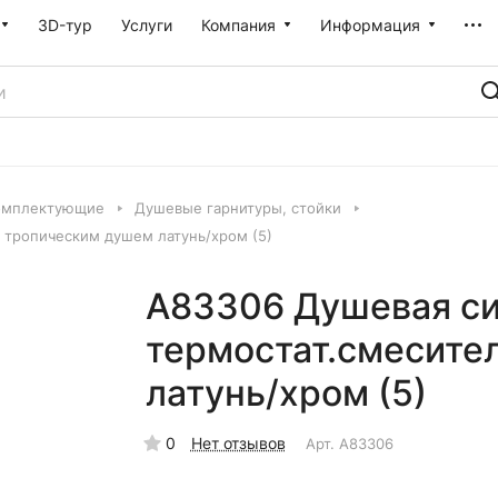
3D-тур
Услуги
Компания
Информация
омплектующие
Душевые гарнитуры, стойки
тропическим душем латунь/хром (5)
A83306 Душевая с
термостат.смесите
латунь/хром (5)
0
Нет отзывов
Арт.
A83306