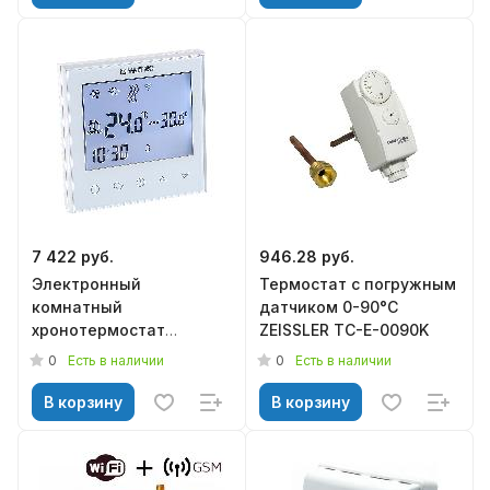
7 422 руб.
946.28 руб.
Электронный
Термостат c погружным
комнатный
датчиком 0-90°C
хронотермостат
ZEISSLER TC-E-0090K
ДВУХКОНТУРНЫЙ с WI-FI
0
0
Есть в наличии
Есть в наличии
VALTEC VT.AC713.0.0
В корзину
В корзину