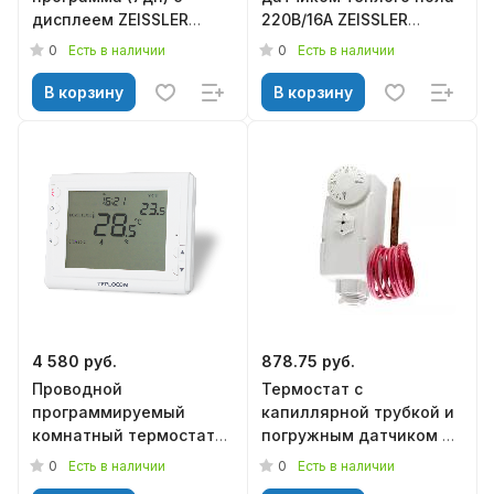
дисплеем ZEISSLER
220В/16А ZEISSLER
M7.713
M5.716
0
0
Есть в наличии
Есть в наличии
В корзину
В корзину
4 580 руб.
878.75 руб.
Проводной
Термостат с
программируемый
капиллярной трубкой и
комнатный термостат
погружным датчиком 0-
TEPLOCOM TS-Prog-
90 ° ZEISSLER TC-E-
0
0
Есть в наличии
Есть в наличии
2AA/8A
0090F