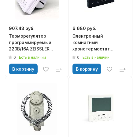
907.43 руб.
6 680 руб.
Терморегулятор
Электронный
программируемый
комнатный
220В/16А ZEISSLER
хронотермостат
M7.816
ДВУХКОНТУРНЫЙ с WI-FI
0
0
Есть в наличии
Есть в наличии
VALTEC ЧЁРНЫЙ
VT.AC713.B.0
В корзину
В корзину