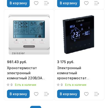
В корзину
В корзину
981.43 руб.
3 175 руб.
Хронотермостат
Электронный
электронный
комнатный
комнатный 220В/3А
хронотермостат
ZEISSLER M6.713
ДВУХКОНТУРНЫЙ
0
0
Есть в наличии
Есть в наличии
VALTEC ЧЁРНЫЙ
VT.AC634.B.0
В корзину
В корзину