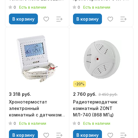
M6.716
VALTEC VT.AC712.0.0
0
0
Есть в наличии
Есть в наличии
В корзину
В корзину
-20%
3 318 руб.
2 760 руб.
3 450 руб.
Хронотермостат
Радиотермодатчик
электронный
комнатный ZONT
комнатный с датчиком
МЛ-740 (868 МГц)
температуры пола
0
0
Есть в наличии
Есть в наличии
VALTEC VT.AC709.0.0
В корзину
В корзину