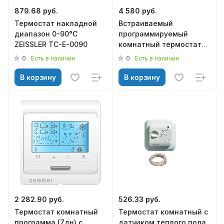
879.68 руб.
4 580 руб.
Термостат накладной
Встраиваемый
диапазон 0-90°C
программируемый
ZEISSLER TC-E-0090
комнатный термостат
TEPLOCOM TS-Prog-
0
0
Есть в наличии
Есть в наличии
220/3A
В корзину
В корзину
2 282.90 руб.
526.33 руб.
Термостат комнатный
Термостат комнатный с
программа (7дн) с
датчиком теплого пола