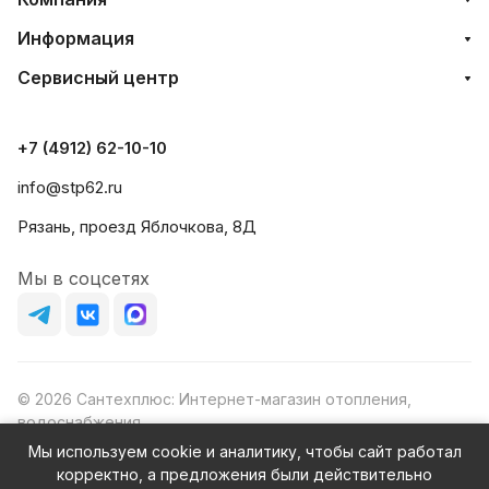
Информация
Сервисный центр
+7 (4912) 62-10-10
info@stp62.ru
Рязань, проезд Яблочкова, 8Д
Мы в соцсетях
© 2026 Сантехплюс: Интернет-магазин отопления,
водоснабжения
Юридический адрес: 390023, г. Рязань, проезд Яблочкова,
Мы используем cookie и аналитику, чтобы сайт работал
д.8Ж
корректно, а предложения были действительно