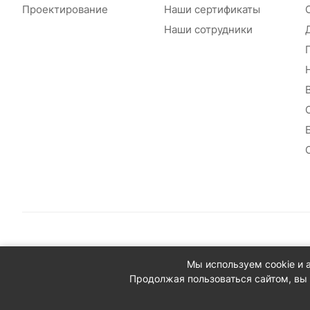
Проектирование
Наши сертификаты
Наши сотрудники
© 2026 Сантехплюс: Интернет-магазин отопления, водосн
Мы используем cookie и 
Юридический адрес: 390023, г. Рязань, проезд Яблочкова,
Продолжая пользоваться сайтом, вы 
ИНН/КПП: 6230087631/623001001
ОГРН: 1156230000080