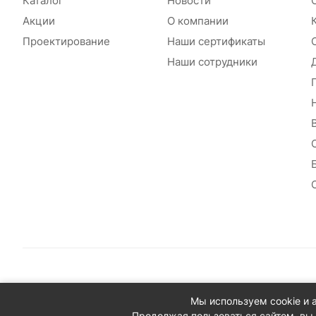
Каталог
Новости
Акции
О компании
Проектирование
Наши сертификаты
Наши сотрудники
© 2026 Сантехплюс: Интернет-магазин отопления, водосн
Мы используем cookie и 
Юридический адрес: 390023, г. Рязань, проезд Яблочкова,
Продолжая пользоваться сайтом, вы 