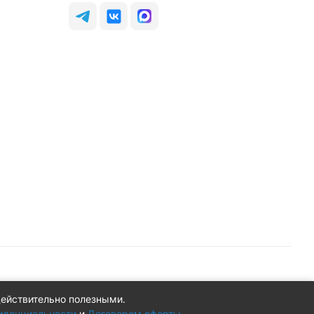
действительно полезными.
Конфиденциальность
Оферта
иденциальности
и
Договором оферты
.