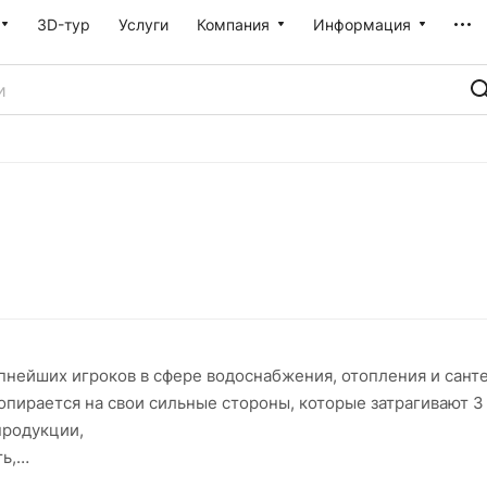
3D-тур
Услуги
Компания
Информация
пнейших игроков в сфере водоснабжения, отопления и сант
опирается на свои сильные стороны, которые затрагивают 3 
продукции,
ь,
.