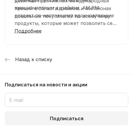
Совмещая лучшие технологии с
десятках престижных международных
эмоциональным дизайном, AM.PM
премий в области дизайна и миллионах
создает по-настоящему вдохновляющие
довольных покупателей по всему миру.
продукты, которые может позволить себе
каждый.
Подробнее
Посмотреть товары
Назад к списку
Подписаться
на новости и акции
Подписаться