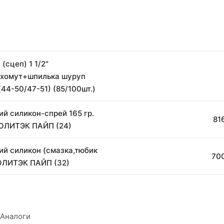
(сцеп) 1 1/2"
:хомут+шпилька шуруп
44-50/47-51) (85/100шт.)
ий силикон-спрей 165 гр.
816
ОЛИТЭК ПАЙП (24)
ий силикон (смазка,тюбик
700
ОЛИТЭК ПАЙП (32)
Аналоги