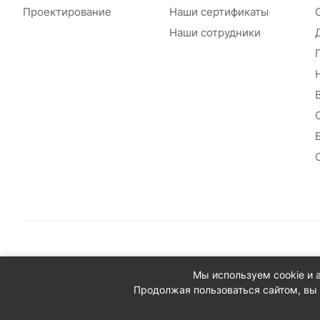
Проектирование
Наши сертификаты
Наши сотрудники
© 2026 Сантехплюс: Интернет-магазин отопления, водосн
Мы используем cookie и 
Юридический адрес: 390023, г. Рязань, проезд Яблочкова,
Продолжая пользоваться сайтом, вы 
ИНН/КПП: 6230087631/623001001
ОГРН: 1156230000080