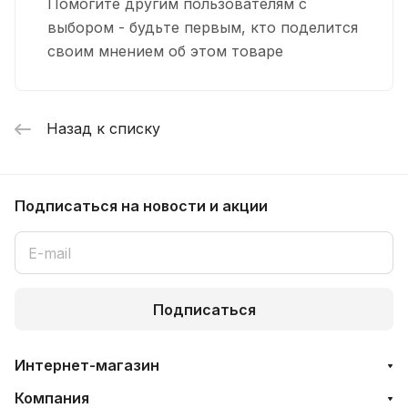
Помогите другим пользователям с
АКВАБРАЙТ ПП-5М (50)
выбором - будьте первым, кто поделится
своим мнением об этом товаре
660 руб. x 1 шт
Картридж SL10" Феррум-10,
АКВАБРАЙТ для УДАЛЕНИЯ ЖЕЛЕЗА и
Назад к списку
механических загрязней 10мкр.(50)
140 руб. x 1 шт
Картридж SL10" веревочный 20мкр
Подписаться
на новости и акции
АКВАБРАЙТ ВП- 20М (50)
162 руб. x 1 шт
Картридж SL10" активир.уголь
Подписаться
(прессованный) Фрегат СТО-10
357 руб. x 1 шт
Интернет-магазин
Картридж SL10" ионнообменная смола
Компания
АКВАБРАЙТ для умягчения С-10 (25)