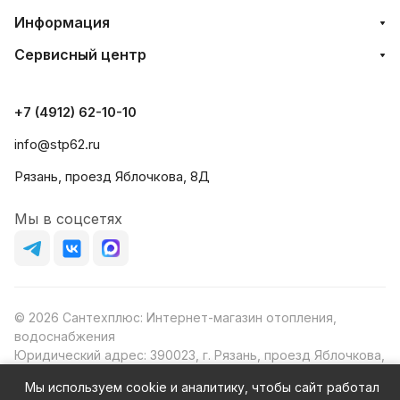
Информация
Сервисный центр
+7 (4912) 62-10-10
info@stp62.ru
Рязань, проезд Яблочкова, 8Д
Мы в соцсетях
© 2026 Сантехплюс: Интернет-магазин отопления,
водоснабжения
Юридический адрес: 390023, г. Рязань, проезд Яблочкова,
д.8Ж
Мы используем cookie и аналитику, чтобы сайт работал
ИНН/КПП: 6230087631/623001001