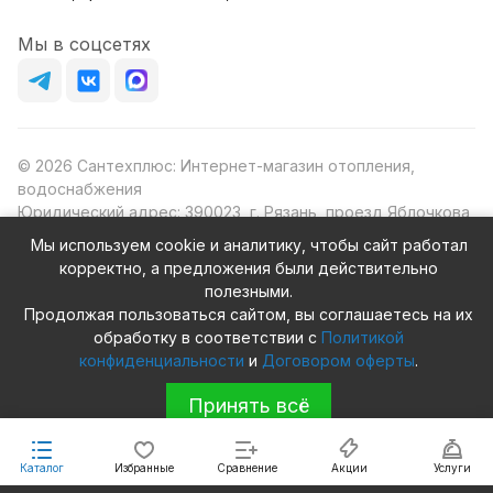
Мы в соцсетях
© 2026 Сантехплюс: Интернет-магазин отопления,
водоснабжения
Юридический адрес: 390023, г. Рязань, проезд Яблочкова,
д.8Ж
Мы используем cookie и аналитику, чтобы сайт работал
ИНН/КПП: 6230087631/623001001
корректно, а предложения были действительно
ОГРН: 1156230000080
полезными.
Продолжая пользоваться сайтом, вы соглашаетесь на их
обработку в соответствии с
Политикой
конфиденциальности
и
Договором оферты
.
Конфиденциальность
Оферта
Принять всё
Каталог
Избранные
Сравнение
Акции
Услуги