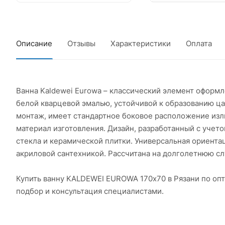
Обвязка н
Описание
Отзывы
Характеристики
Оплата
Обвязка 1
Обвязка н
Ванна Kaldewei Eurowa – классический элемент оформл
пласт
белой кварцевой эмалью, устойчивой к образованию ца
монтаж, имеет стандартное боковое расположение изл
материал изготовления. Дизайн, разработанный с учето
Обвязка д
стекла и керамической плитки. Универсальная ориента
акриловой сантехникой. Рассчитана на долголетнюю сл
Обвязка п
McALPINE
Купить ванну KALDEWEI EUROWA 170х70 в Рязани по оп
подбор и консультация специалистами.
Уголок С
1825х12х1