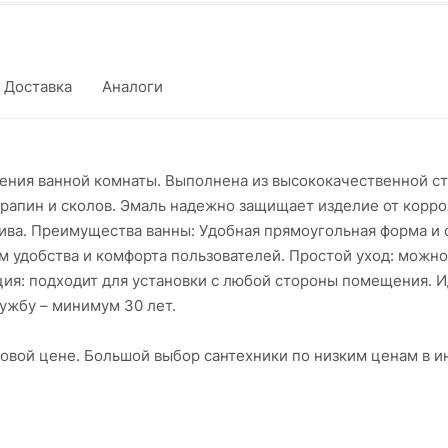
635
а ванну Е255 Ани пласт
748 
Доставка
Аналоги
71
 1/2*40 40*50 E655 Ани пласт
841
а ванну 11/2*40 ЕМ701 Ани
1 22
ения ванной комнаты. Выполнена из высококачественной ста
1 442
рапин и сколов. Эмаль надежно защищает изделие от корро
ива. Преимущества ванны: Удобная прямоугольная форма и
м удобства и комфорта пользователей. Простой уход: можно
1
ля ванны MRB1-EX McALPINE
ция: подходит для установки с любой стороны помещения. 
ужбу – минимум 30 лет.
олуавтомат L575мм MRB2CB-PB
4
товой цене. Большой выбор сантехники по низким ценам в
УПЕРПЛИНТУС
990.25 руб. x 1
2мм (АРТ.СП 4)
1 165 руб.