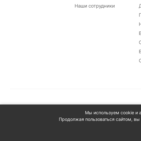
Наши сотрудники
© 2026 Сантехплюс: Интернет-магазин отопления, водосн
Мы используем cookie и 
Юридический адрес: 390023, г. Рязань, проезд Яблочкова,
Продолжая пользоваться сайтом, вы 
ИНН/КПП: 6230087631/623001001
ОГРН: 1156230000080