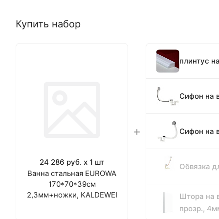
Купить набор
плинтус н
Сифон на 
Сифон на 
24 286 руб. x 1 шт
Обвязка д
Ванна стальная EUROWA
170*70*39см
2,3мм+ножки, KALDEWEI
Штора на в
прозр., 4