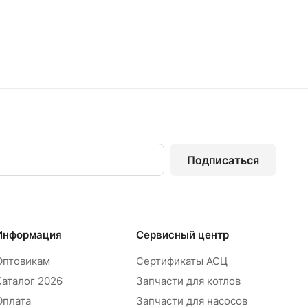
 ванны 57 см
1 818 руб. x 1
60 (A501) ALCAPLAST
 ванны автомат 57мм
4 725 руб. x 1
CAPLAST
ванну ТРИТОН Соло-Блэк
10 680 руб. x 1
0000051154)
Подписаться
Информация
Сервисный центр
Оптовикам
Сертификаты АСЦ
Каталог 2026
Запчасти для котлов
Оплата
Запчасти для насосов