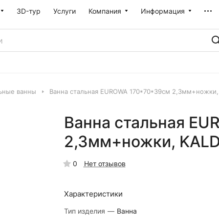
3D-тур
Услуги
Компания
Информация
ьные ванны
Ванна стальная EUROWA 170*70*39см 2,3мм+ножки,
Ванна стальная EU
2,3мм+ножки, KAL
0
Нет отзывов
Характеристики
Тип изделия
—
Ванна