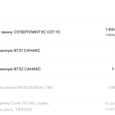
1 694
а ванну СУПЕРПЛИНТУС (СП 11)
1 994 
ванную 8731 САНАКС
1
ванную 8732 САНАКС
1 86
ля ванны BAS0260B(A) TIM
анну Соло 75*140, хром.,
11 00
мм, расп. ТРИТОН
11 460