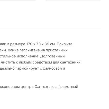
.80 руб. x 1 шт
руб.
4.85 руб. x 1 шт
 руб.
5.70 руб. x 1 шт
ли в размере 170 х 70 х 39 см. Покрыта
 руб.
зии. Ванна рассчитана на пристенный
 стильное исполнение. Долговечный
 чистить с любым средством для сантехники,
 263 руб. x 1 шт
Идеально гармонирует с фаянсовой и
 031 руб. x 1 шт
 инженерном центре Сантехплюс. Грамотный
 шт
Нет в наличии