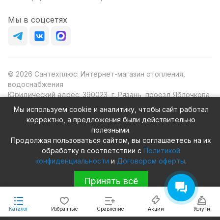
Мы в соцсетях
© 2026 Сантехплюс: Интернет-магазин отопления,
водоснабжения
Юридический адрес: 390023, г. Рязань, проезд Яблочкова,
д.8Ж
Мы используем cookie и аналитику, чтобы сайт работал
ИНН/КПП: 6230087631/623001001
корректно, а предложения были действительно
ОГРН: 1156230000080
полезными.
Продолжая пользоваться сайтом, вы соглашаетесь на их
обработку в соответствии с
Политикой
конфиденциальности
и
Договором оферты
.
Конфиденциальность
Оферта
Принять всё
Каталог
Избранные
Сравнение
Акции
Услуги