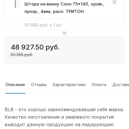
Штора на ванну Соло 75*140, хром.,
прозр., 4мм, расп. ТРИТОН
10 680 руб. x 1 шт
Штора на ванну ТРИТОН
Нет в наличии
Соло-Блэк 75*140
48 927.50 руб.
(Щ0000051154)
53 255 руб.
Описание
Отзывы
Характеристики
Оплата
Достав
BLB - это хорошо зарекомендовавшая себя марка.
Качество изготовления и эмалевого покрытия
выводит данную продукцию на лидирующию