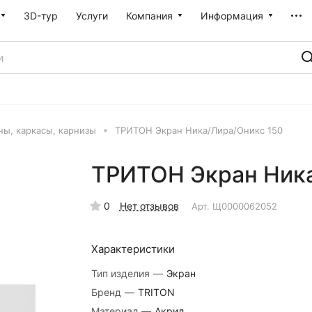
3D-тур
Услуги
Компания
Информация
ны, каркасы, карнизы
ТРИТОН Экран Ника/Лира/Оникс 150
ТРИТОН Экран Ника
0
Нет отзывов
Арт.
Щ0000062052
Характеристики
Тип изделия
—
Экран
Бренд
—
TRITON
Материал
—
Акрил