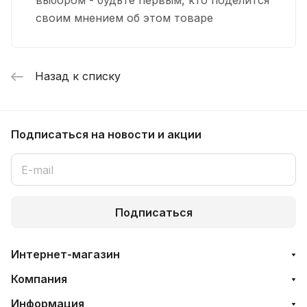
ванн ORTA 150 R с
своим мнением об этом товаре
крепежом
4 267 руб. x 1 шт
Назад к списку
ALEX BAITLER каркас для
Нет в наличии
ванны ORTA RL 150х90
комплект
Подписаться
на новости и акции
Подписаться
Интернет-магазин
Компания
Информация