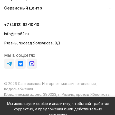
Сервисный центр
+7 (4912) 62-10-10
info@stp62.ru
Рязань, проезд Яблочкова, 8Д
Мы в соцсетях
© 2026 Сантехплюс: Интернет-магазин отопления,
водоснабжения
Юридический адрес: 390023, г. Рязань, проезд Яблочкова,
д.8Ж
Мы используем cookie и аналитику, чтобы сайт работал
ИНН/КПП: 6230087631/623001001
корректно, а предложения были действительно
ОГРН: 1156230000080
полезными.