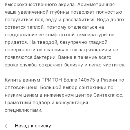
пласт
высококачественного акрила. Асимметричная
чаша увеличенной глубины позволяет полностью
1 263 руб. x 1 шт
погрузиться под воду и расслабиться. Вода долго
Обвязка для ванны MRB1-EX McALPINE
остается теплой, поэтому отвлекаться на
поддержание ее комфортной температуры не
4 031 руб. x 1 шт
придется. На твердой, безупречно гладкой
Обвязка полуавтомат L575мм MRB2CB-
поверхности не скапливаются загрязнения и не
PB McALPINE
появляются бактерии. Ванна в течение всего
2 174.30 руб. x 1 шт
срока службы сохраняет белизну и легко чистится.
2 558 руб.
широкий профиль на
Нет в наличии
Купить ваннум ТРИТОН Бэлла 140х75 в Рязани по
ванну СУПЕРПЛИНТУС
оптовой цене. Большой выбор сантехники по
(СП 14)
низким ценам в инженерном центре Сантехплюс.
Грамотный подбор и консультация
4 850 руб. x 1 шт
специалистами.
ТРИТОН Экран Белла
Нет в наличии
Экстра
Назад к списку