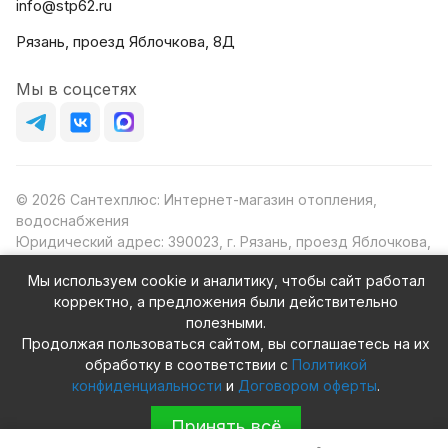
info@stp62.ru
Рязань, проезд Яблочкова, 8Д
Мы в соцсетях
© 2026 Сантехплюс: Интернет-магазин отопления,
водоснабжения
Юридический адрес: 390023, г. Рязань, проезд Яблочкова,
д.8Ж
Мы используем cookie и аналитику, чтобы сайт работал
ИНН/КПП: 6230087631/623001001
корректно, а предложения были действительно
ОГРН: 1156230000080
полезными.
Продолжая пользоваться сайтом, вы соглашаетесь на их
обработку в соответствии с
Политикой
конфиденциальности
и
Договором оферты
.
Конфиденциальность
Оферта
Принять всё