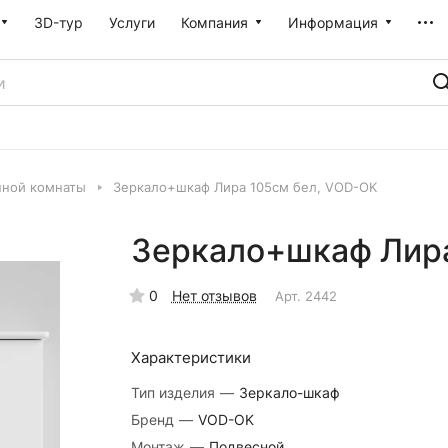
3D-тур
Услуги
Компания
Информация
нной комнаты
Зеркало+шкаф Лира 105см бел, VOD-OK
Зеркало+шкаф Лира
0
Нет отзывов
Арт.
2442
Характеристики
Тип изделия
—
Зеркало-шкаф
Бренд
—
VOD-OK
Монтаж
—
Подвесной