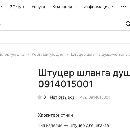
3D-тур
Услуги
Компания
Информация
мплектующие
Комплектующие
Штуцер шланга душа-лейки 5 с
Штуцер шланга душа
0914015001
0
Нет отзывов
Арт.
0914015001
Характеристики
Тип изделия
—
Штуцер для шланга