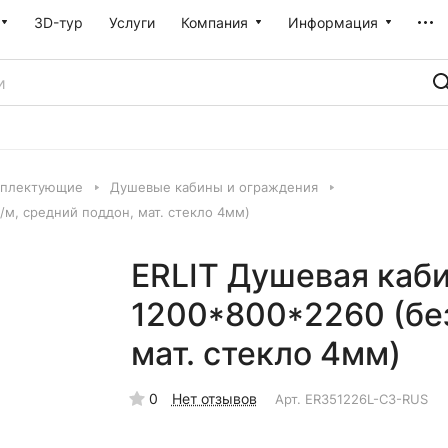
3D-тур
Услуги
Компания
Информация
мплектующие
Душевые кабины и ограждения
/м, средний поддон, мат. стекло 4мм)
ERLIT Душевая каб
1200*800*2260 (без
мат. стекло 4мм)
0
Нет отзывов
Арт.
ER351226L-C3-RUS