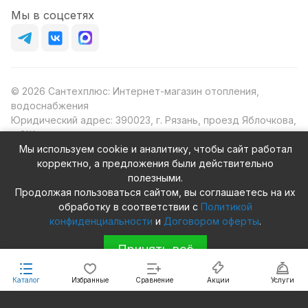
Мы в соцсетях
© 2026 Сантехплюс: Интернет-магазин отопления,
водоснабжения
Юридический адрес: 390023, г. Рязань, проезд Яблочкова,
д.8Ж
ИНН/КПП: 6230087631/623001001
Мы используем cookie и аналитику, чтобы сайт работал
ОГРН: 1156230000080
корректно, а предложения были действительно
полезными.
Продолжая пользоваться сайтом, вы соглашаетесь на их
обработку в соответствии с
Политикой
конфиденциальности
и
Договором оферты
.
Конфиденциальность
Оферта
Принять всё
Каталог
Избранные
Сравнение
Акции
Услуги