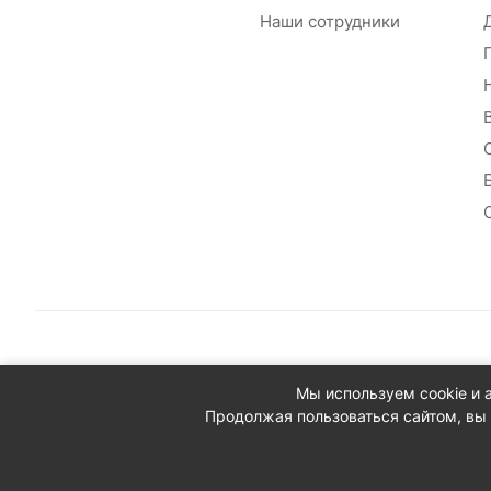
Наши сотрудники
© 2026 Сантехплюс: Интернет-магазин отопления, водосн
Мы используем cookie и 
Юридический адрес: 390023, г. Рязань, проезд Яблочкова,
Продолжая пользоваться сайтом, вы 
ИНН/КПП: 6230087631/623001001
ОГРН: 1156230000080