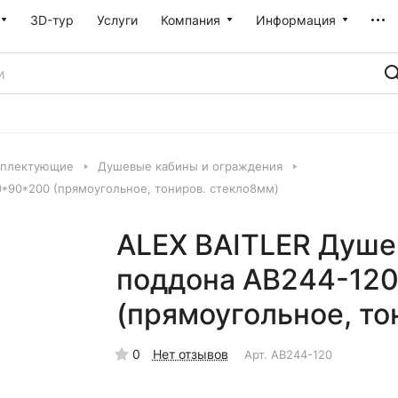
3D-тур
Услуги
Компания
Информация
мплектующие
Душевые кабины и ограждения
0*90*200 (прямоугольное, тониров. стекло8мм)
ALEX BAITLER Душе
поддона AB244-120
(прямоугольное, то
0
Нет отзывов
Арт.
AB244-120