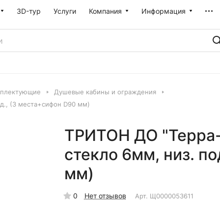
3D-тур
Услуги
Компания
Информация
мплектующие
Душевые кабины и ограждения
д., (3 места+сифон D90 мм)
ТРИТОН ДО "Терра-
стекло 6мм, низ. п
мм)
0
Нет отзывов
Арт.
Щ0000053611