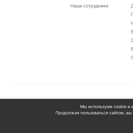
Наши сотрудники
© 2026 Сантехплюс: Интернет-магазин отопления, водосн
Мы используем cookie и 
Юридический адрес: 390023, г. Рязань, проезд Яблочкова,
Продолжая пользоваться сайтом, вы 
ИНН/КПП: 6230087631/623001001
ОГРН: 1156230000080